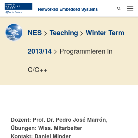
Search
Skip to content
Networked Embedded Systems
Men
NES
>
Teaching
>
Winter Term
2013/14
>
Programmieren in
C/C++
Dozent:
Prof. Dr. Pedro José Marrón
,
Übungen: Wiss. Mitarbeiter
Kontakt:
Daniel Minder