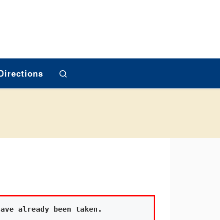
Search
Directions
have already been taken.