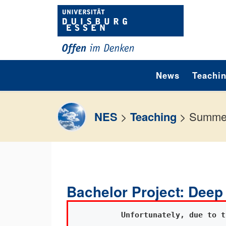
Skip to content
News
Teachi
NES
>
Teaching
>
Summer
Bachelor Project: Deep
Unfortunately, due to t