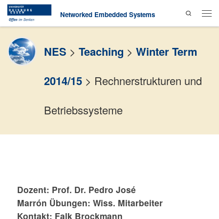
Search
Skip to content
Networked Embedded Systems
Men
NES
>
Teaching
>
Winter Term
2014/15
>
Rechnerstrukturen und
Betriebssysteme
Dozent:
Prof. Dr. Pedro José
Marrón
Übungen: Wiss. Mitarbeiter
Kontakt: Falk Brockmann