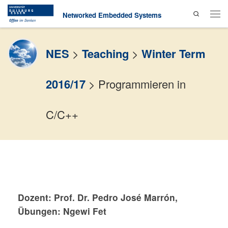
Search
Skip to content
Networked Embedded Systems
Men
NES
>
Teaching
>
Winter Term
2016/17
>
Programmieren in
C/C++
Dozent:
Prof. Dr. Pedro José Marrón,
Übungen: Ngewi Fet