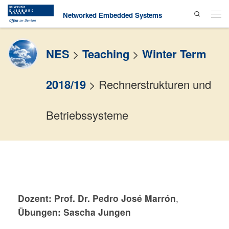
Search
Skip to content
Networked Embedded Systems
Men
NES
>
Teaching
>
Winter Term
2018/19
>
Rechnerstrukturen und
Betriebssysteme
Dozent:
Prof. Dr. Pedro José Marrón
,
Übungen: Sascha Jungen